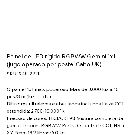
Painel de LED rígido RGBWW Gemini 1x1
(jugo operado por poste, Cabo UK)
SKU
SKU:
945-2211
945-
2211
O painel 1x1 mais poderoso Mais de 3.000 lux a 10
pés/3 m (luz do dia)
Difusores ultraleves e abaulados incluídos Faixa CCT
estendida: 2.700-10.000°K
Precisão de cores: TLCI/CRI 98 Mistura completa da
gama de cores RGBWW Perfis de controle CCT, HSI e
XY Peso: 13,2 libras/6,0 kg