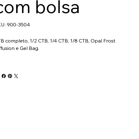
com bolsa
SKU
U:
900-3504
900-
3504
B completo, 1/2 CTB, 1/4 CTB, 1/8 CTB, Opal Frost
ffusion e Gel Bag.