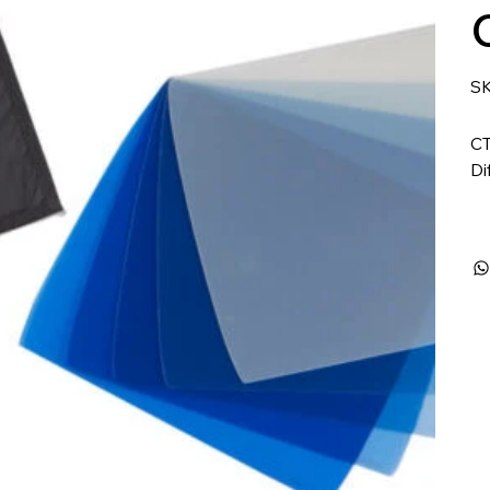
SK
CT
Di