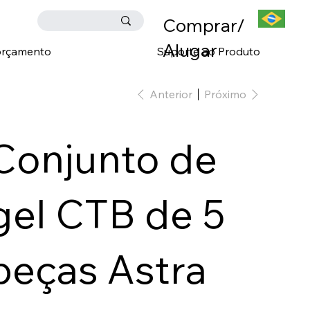
Comprar/
Alugar
 orçamento
Suporte ao Produto
Anterior
Próximo
Conjunto de
gel CTB de 5
peças Astra