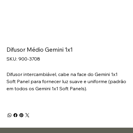
Difusor Médio Gemini 1x1
SKU
SKU:
900-3708
900-
3708
Difusor intercambiável, cabe na face do Gemini 1x1
Soft Panel para fornecer luz suave e uniforme (padrão
em todos os Gemini 1x1 Soft Panels).