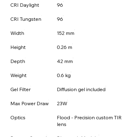
CRI Daylight
96
CRI Tungsten
96
Width
152 mm
Height
0.26 m
Depth
42 mm
Weight
0.6 kg
Gel Filter
Diffusion gel included
Max Power Draw
23W
Optics
Flood - Precision custom TIR
lens