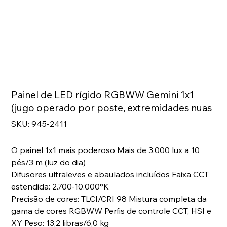
Painel de LED rígido RGBWW Gemini 1x1
(jugo operado por poste, extremidades nuas
SKU
SKU:
945-2411
945-
2411
O painel 1x1 mais poderoso Mais de 3.000 lux a 10
pés/3 m (luz do dia)
Difusores ultraleves e abaulados incluídos Faixa CCT
estendida: 2.700-10.000°K
Precisão de cores: TLCI/CRI 98 Mistura completa da
gama de cores RGBWW Perfis de controle CCT, HSI e
XY Peso: 13,2 libras/6,0 kg