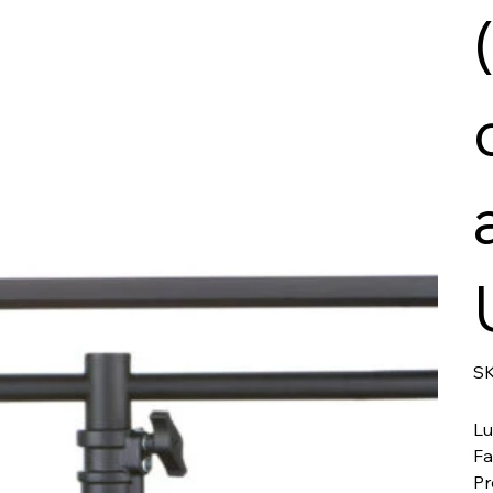
SK
Lu
Fa
Pr