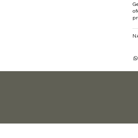
Ge
of
pr
N