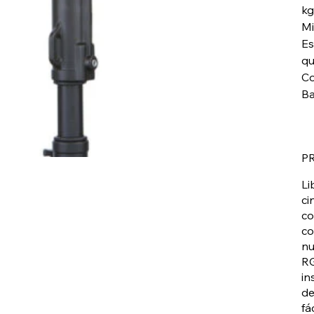
kg
Mi
Es
qu
Co
Ba
P
Li
ci
co
co
nu
RG
in
de
fá