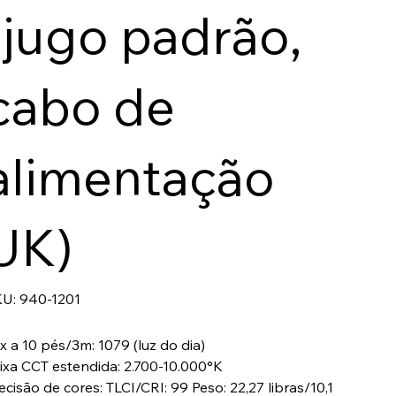
(jugo padrão,
cabo de
alimentação
UK)
SKU
U:
940-1201
940-
1201
x a 10 pés/3m: 1079 (luz do dia)
ixa CCT estendida: 2.700-10.000°K
ecisão de cores: TLCI/CRI: 99 Peso: 22,27 libras/10,1