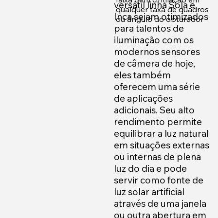
versátil linha Sola e
qualquer taxa de quadros
Inca sejam otimizados
ou ângulo do obturador
para talentos de
iluminação com os
modernos sensores
de câmera de hoje,
eles também
oferecem uma série
de aplicações
adicionais. Seu alto
rendimento permite
equilibrar a luz natural
em situações externas
ou internas de plena
luz do dia e pode
servir como fonte de
luz solar artificial
através de uma janela
ou outra abertura em