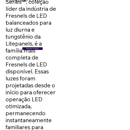
Series™, coleção
líder da indústria de
Fresnels de LED
balanceados para
luz diurna e
tungstênio da
Litepanels, é a
família mais
Entre em contato
completa de
Fresnels de LED
disponível. Essas
luzes foram
projetadas desde o
início para oferecer
operação LED
otimizada,
permanecendo
instantaneamente
familiares para