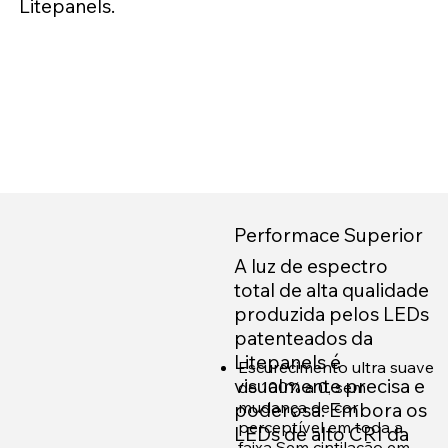
Litepanels.
Performace Superior
A luz de espectro
total de alta qualidade
produzida pelos LEDs
patenteados da
Litepanels é
Escurecimento ultra suave
visualmente precisa e
de 100% a 0, sem
mudança de cor
poderosa. Embora os
perceptível em toda a
LEDs de alto CRI da
faixa Sem cintilação em