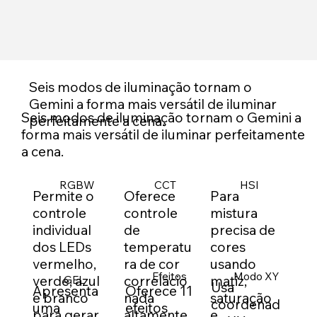
Seis modos de iluminação tornam o
Gemini a forma mais versátil de iluminar
Seis modos de iluminação tornam o Gemini a
perfeitamente a cena.
forma mais versátil de iluminar perfeitamente
a cena.
RGBW
CCT
HSI
Permite o
Oferece
Para
controle
controle
mistura
individual
de
precisa de
dos LEDs
temperatu
cores
vermelho,
ra de cor
usando
Efeitos
Modo XY
GEL
verde, azul
correlacio
matiz,
Usa
Apresenta
Oferece 11
e branco
nada
saturação
coordenad
uma
efeitos
para gerar
altamente
e