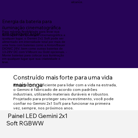
alcance.
Energia da bateria para
iluminação cinematográfica
Para máxima flexibilidade para levar sua
em qualquer lugar
iluminação com qualidade cinematográfica a
qualquer lugar, o Gemini 2x1 Soft pode ser
alimentado em intensidade total por mais de
uma hora com baterias como a Anton/Bauer
DIONIC 26V, bem como outras baterias de
13-28V DC com V-Mount ou Gold opcionais. -
Monte baterias para colocar sua iluminação
em qualquer lugar que sua criatividade o
leve.
Construído mais forte para uma vida
mais longa
Resistente o suficiente para lidar com a vida na estrada,
o Gemini é fabricado de acordo com padrões
industriais, utilizando materiais duráveis ​​e robustos.
Projetado para proteger seu investimento, você pode
confiar no Gemini 2x1 Soft para funcionar na primeira
vez, sempre, nos próximos anos.
Painel LED Gemini 2x1
Soft RGBWW