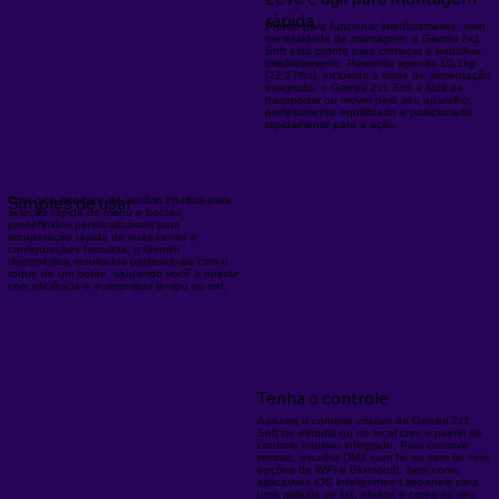
rápida
Pronto para funcionar imediatamente, sem
necessidade de montagem, o Gemini 2x1
Soft está pronto para começar a trabalhar
imediatamente. Pesando apenas 10,1kg
(22,27lbs), incluindo a fonte de alimentação
integrada, o Gemini 2x1 Soft é fácil de
transportar ou mover pelo seu aparelho,
perfeitamente equilibrado e posicionado
rapidamente para a ação.
Simples de usar
Com uma interface de usuário intuitiva para
seleção rápida de menu e botões
predefinidos personalizáveis ​​para
recuperação rápida de suas cenas e
configurações favoritas, o Gemini
disponibiliza resultados profissionais com o
toque de um botão, ajudando você a operar
com eficiência e economizar tempo no set.
Tenha o controle
Assuma o controle criativo do Gemini 2x1
Soft no estúdio ou no local com o painel de
controle intuitivo integrado. Para controle
remoto, escolha DMX com fio ou sem fio com
opções de WiFi e Bluetooth, bem como
aplicativos iOS inteligentes Litepanels para
uma galáxia de luz, efeitos e cores ao seu