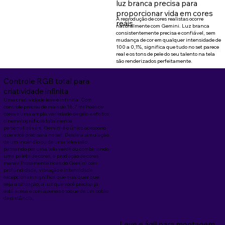
luz branca precisa para
proporcionar vida em cores
A reprodução de cores realistas ocorre
reais
naturalmente com Gemini. Luz branca
consistentemente precisa e confiável, sem
mudança de cor em qualquer intensidade de
100 a 0,1%, significa que tudo no set parece
real e os tons de pele do seu talento na tela
são renderizados perfeitamente.
Controle RGB total para
criatividade infinita
Uma criatividade leve e infinita. Com
controle preciso de mais de 16,7 milhões de
cores e uma ampla variedade de géis e efeitos
cinematográficos totalmente
personalizáveis, Gemini é o único acessório
que você precisará no set. Desde a simulação
de um incêndio ou de uma televisão,
passando por uma tela verde ou combinando
uma paleta de cores, a produção de cores
maravilhosamente ricas do Gemini com
profundidade, vibração e intensidade
excepcionais significa que qualquer que
seja a situação, a luz que você precisa já
está acesa e com apenas o toque de um botão
de distância.
Leve e ágil para montagem