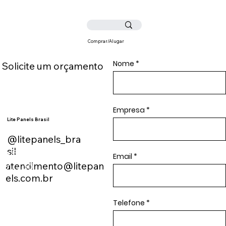
Comprar/Alugar
Nome
Solicite um orçamento
Empresa
Lite Panels Brasil
@litepanels_bra
sil
+55 (11) 9919-
Email
atendimento@litepan
77736
els.com.br
Telefone