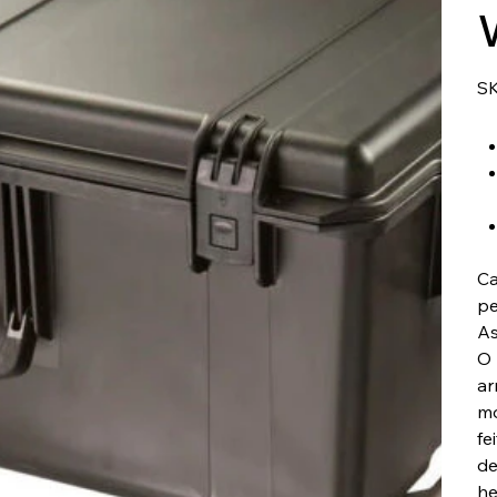
SK
Ca
pe
As
O 
ar
mo
fe
de
he