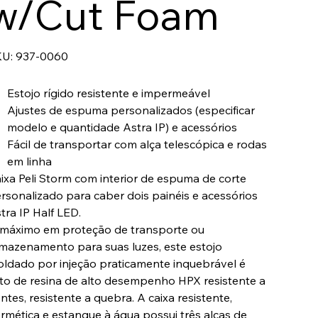
w/Cut Foam
SKU
U:
937-0060
937-
0060
Estojo rígido resistente e impermeável
Ajustes de espuma personalizados (especificar
modelo e quantidade Astra IP) e acessórios
Fácil de transportar com alça telescópica e rodas
em linha
ixa Peli Storm com interior de espuma de corte
rsonalizado para caber dois painéis e acessórios
tra IP Half LED.
máximo em proteção de transporte ou
mazenamento para suas luzes, este estojo
ldado por injeção praticamente inquebrável é
ito de resina de alto desempenho HPX resistente a
ntes, resistente a quebra. A caixa resistente,
rmética e estanque à água possui três alças de