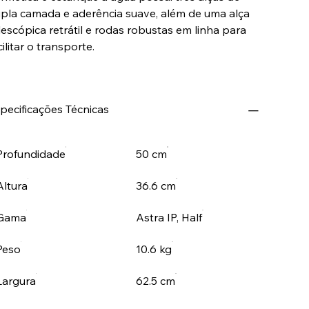
pla camada e aderência suave, além de uma alça
lescópica retrátil e rodas robustas em linha para
cilitar o transporte.
pecificações Técnicas
Profundidade
50 cm
Altura
36.6 cm
Gama
Astra IP, Half
Peso
10.6 kg
Largura
62.5 cm