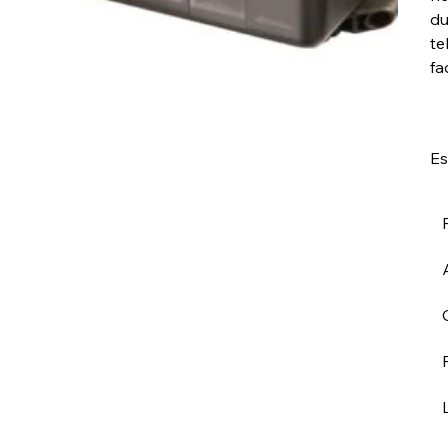
du
te
fa
Es