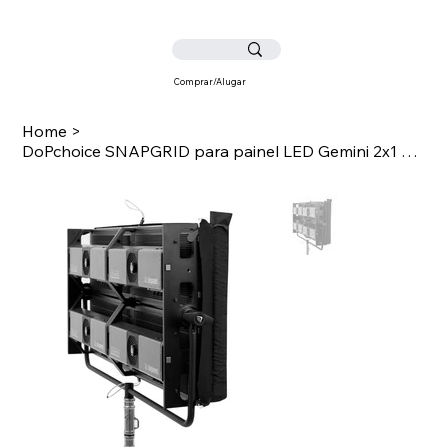
Comprar/Alugar
Home
>
DoPchoice SNAPGRID para painel LED Gemini 2x1 Soft RGBWW - Quad Array - ajuste d