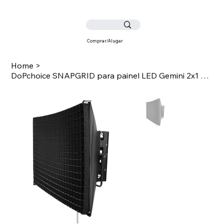
Comprar/Alugar
Home
>
DoPchoice SNAPGRID para painel LED Gemini 2x1 Soft RGBWW - Quad Array - ajuste S