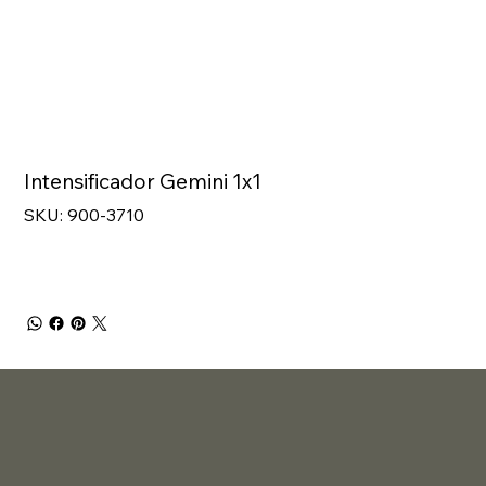
Intensificador Gemini 1x1
SKU
SKU:
900-3710
900-
3710