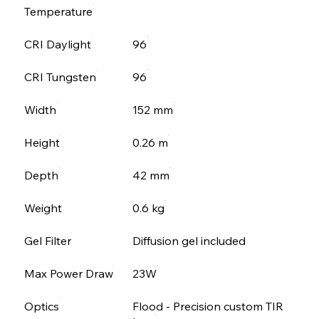
Temperature
CRI Daylight
96
CRI Tungsten
96
Width
152 mm
Height
0.26 m
Depth
42 mm
Weight
0.6 kg
Gel Filter
Diffusion gel included
Max Power Draw
23W
Optics
Flood - Precision custom TIR