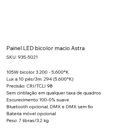
Painel LED bicolor macio Astra
SKU
SKU:
935-5021
935-
5021
105W bicolor 3.200 - 5.600°K
Lux a 10 pés/3m: 294 (5.600°K)
Precisão: CRI/TCLI 98
Sem cintilação em qualquer taxa de quadros
Escurecimento 100-0% suave
Bluetooth opcional, DMX e DMX sem fio
Bateria móvel opcional
Peso: 7 libras/3,2 kg