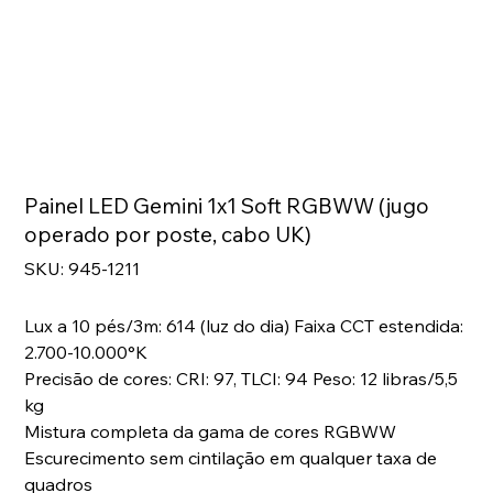
Painel LED Gemini 1x1 Soft RGBWW (jugo
operado por poste, cabo UK)
SKU
SKU:
945-1211
945-
1211
Lux a 10 pés/3m: 614 (luz do dia) Faixa CCT estendida:
2.700-10.000°K
Precisão de cores: CRI: 97, TLCI: 94 Peso: 12 libras/5,5
kg
Mistura completa da gama de cores RGBWW
Escurecimento sem cintilação em qualquer taxa de
quadros