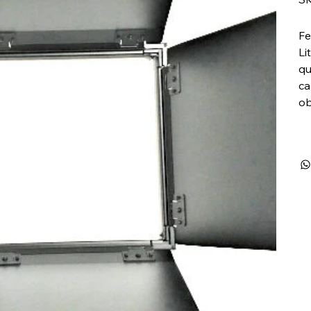
Fe
Li
qu
ca
ob